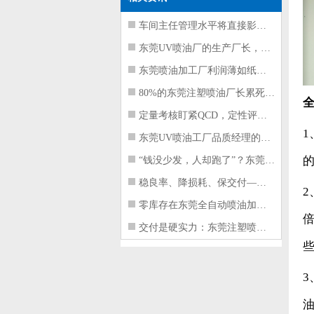
车间主任管理水平将直接影响东莞注塑件
东莞UV喷油厂的生产厂长，到底在给工
东莞喷油加工厂利润薄如纸？这四项基本
80%的东莞注塑喷油厂长累死累活，利
定量考核盯紧QCD，定性评价看好配合
东莞UV喷油工厂品质经理的四项核心管
“钱没少发，人却跑了”？东莞注塑喷油
稳良率、降损耗、保交付——东莞这家U
2
零库存在东莞全自动喷油加工厂不可行的
交付是硬实力：东莞注塑喷油厂如何用齐
3