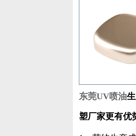
东莞UV喷油
生
塑厂家更有优