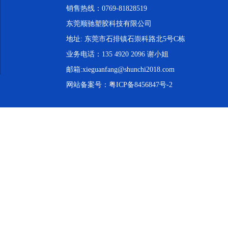
销售热线：0769-81828519
东莞顺驰塑胶科技有限公司
地址: 东莞市石排镇石崇科路北5号C栋
业务电话：135 4920 2096 谢小姐
邮箱:xieguanfang@shunchi2018.com
网站备案号：
粤ICP备8456847号-2