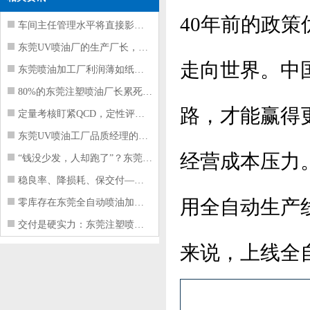
40年前的政
车间主任管理水平将直接影响东莞注塑件
东莞UV喷油厂的生产厂长，到底在给工
走向世界。中
东莞喷油加工厂利润薄如纸？这四项基本
80%的东莞注塑喷油厂长累死累活，利
路，才能赢得
定量考核盯紧QCD，定性评价看好配合
东莞UV喷油工厂品质经理的四项核心管
经营成本压力
“钱没少发，人却跑了”？东莞注塑喷油
稳良率、降损耗、保交付——东莞这家U
用全自动生产
零库存在东莞全自动喷油加工厂不可行的
交付是硬实力：东莞注塑喷油厂如何用齐
来说，上线全