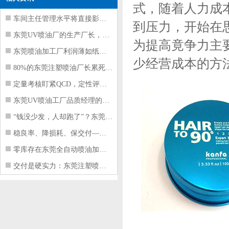
式，随着人力成
车间主任管理水平将直接影响东莞注塑件
到压力，开始在
东莞UV喷油厂的生产厂长，到底在给工
为提高竟争力主
东莞喷油加工厂利润薄如纸？这四项基本
少经营成本的方
80%的东莞注塑喷油厂长累死累活，利
定量考核盯紧QCD，定性评价看好配合
东莞UV喷油工厂品质经理的四项核心管
“钱没少发，人却跑了”？东莞注塑喷油
稳良率、降损耗、保交付——东莞这家U
零库存在东莞全自动喷油加工厂不可行的
交付是硬实力：东莞注塑喷油厂如何用齐