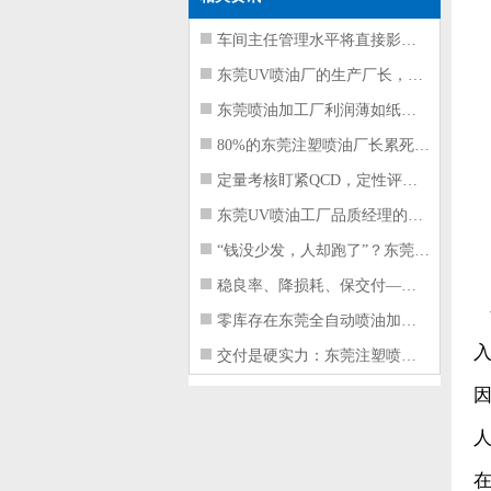
车间主任管理水平将直接影响东莞注塑件
东莞UV喷油厂的生产厂长，到底在给工
东莞喷油加工厂利润薄如纸？这四项基本
80%的东莞注塑喷油厂长累死累活，利
定量考核盯紧QCD，定性评价看好配合
东莞UV喷油工厂品质经理的四项核心管
“钱没少发，人却跑了”？东莞注塑喷油
稳良率、降损耗、保交付——东莞这家U
零库存在东莞全自动喷油加工厂不可行的
交付是硬实力：东莞注塑喷油厂如何用齐