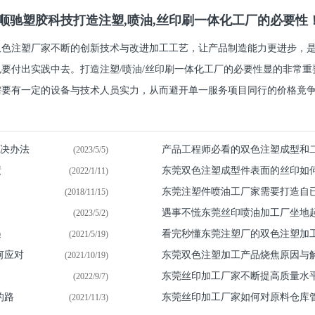
顺驰塑胶科技打造注塑,喷油,丝印刷一体化工厂的必要性
双色注塑厂家不断的创新技术与改进加工工艺，让产品制造能力更进步，
也要付出实践中去。打造注塑/喷油/丝印刷一体化工厂的必要性显的非常
要有一定的设备与技术人员实力，从而避开单一服务项目同行的价格竟争.
解决办法
产品工程师必看的双色注塑成型和
(2023/5/5)
绩
东莞双色注塑成型件表面的丝印如
(2022/1/11)
东莞注塑件喷油​工厂家需要打造自
(2018/11/15)
遇事不慌东莞丝印喷油加工厂坐地
(2023/5/2)
遇
看完秒懂东莞注塑厂的双色注塑加
(2021/5/19)
何应对
东莞双色注塑加工产品烧焦原因与
(2021/10/19)
东莞丝印加工厂家不断提高质量水
(2022/9/7)
的路
东莞丝印加工厂家如何对原料仓库
(2021/11/3)