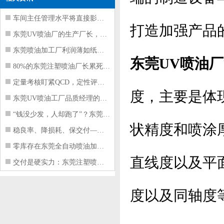
车间主任管理水平将直接影响东莞注塑件
打造加强产品
东莞UV喷油厂的生产厂长，到底在给工
东莞喷油加工厂利润薄如纸？这四项基本
东莞UV喷油厂
80%的东莞注塑喷油厂长累死累活，利
定量考核盯紧QCD，定性评价看好配合
度，主要是体
东莞UV喷油工厂品质经理的四项核心管
“钱没少发，人却跑了”？东莞注塑喷油
状精度和喷涂
稳良率、降损耗、保交付——东莞这家U
零库存在东莞全自动喷油加工厂不可行的
直线度以及平
交付是硬实力：东莞注塑喷油厂如何用齐
度以及同轴度