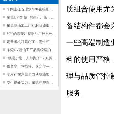
质组合使用尤
车间主任管理水平将直接影响东莞注塑件
东莞UV喷油厂的生产厂长，到底在给工
备结构件都会
东莞喷油加工厂利润薄如纸？这四项基本
80%的东莞注塑喷油厂长累死累活，利
一些高端制造
定量考核盯紧QCD，定性评价看好配合
东莞UV喷油工厂品质经理的四项核心管
料的使用严格
“钱没少发，人却跑了”？东莞注塑喷油
稳良率、降损耗、保交付——东莞这家U
理与品质管控
零库存在东莞全自动喷油加工厂不可行的
交付是硬实力：东莞注塑喷油厂如何用齐
服务。