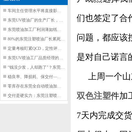
车间主任管理水平将直接影响东莞注塑件
们也签定了合
东莞UV喷油厂的生产厂长，到底在给工
东莞喷油加工厂利润薄如纸？这四项基本
问题，都应该
80%的东莞注塑喷油厂长累死累活，利
定量考核盯紧QCD，定性评价看好配合
是对自己诺言
东莞UV喷油工厂品质经理的四项核心管
“钱没少发，人却跑了”？东莞注塑喷油
上周一个山东
稳良率、降损耗、保交付——东莞这家U
零库存在东莞全自动喷油加工厂不可行的
双色注塑
件加
交付是硬实力：东莞注塑喷油厂如何用齐
7天内完成交