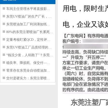
用电，限时生
车间主任管理水平将直接影响东莞注塑件
东莞UV喷油厂的生产厂长，到底在给工
电，企业又该
东莞喷油加工厂利润薄如纸？这四项基本
80%的东莞注塑喷油厂长累死累活，利
定量考核盯紧QCD，定性评价看好配合
东莞UV喷油工厂品质经理的四项核心管
“钱没少发，人却跑了”？东莞注塑喷油
稳良率、降损耗、保交付——东莞这家U
零库存在东莞全自动喷油加工厂不可行的
交付是硬实力：东莞注塑喷油厂如何用齐
东莞注塑
厂