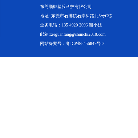
东莞顺驰塑胶科技有限公司
地址: 东莞市石排镇石崇科路北5号C栋
业务电话：135 4920 2096 谢小姐
邮箱:xieguanfang@shunchi2018.com
网站备案号：
粤ICP备8456847号-2