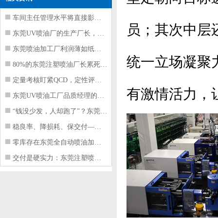
车间主任管理水平将直接影响东莞注塑件
员；其次中层
东莞UV喷油厂的生产厂长，到底在给工
东莞喷油加工厂利润薄如纸？这四项基本
统一立场凝聚
80%的东莞注塑喷油厂长累死累活，利
定量考核盯紧QCD，定性评价看好配合
有激情活力，
东莞UV喷油工厂品质经理的四项核心管
“钱没少发，人却跑了”？东莞注塑喷油
稳良率、降损耗、保交付——东莞这家U
零库存在东莞全自动喷油加工厂不可行的
交付是硬实力：东莞注塑喷油厂如何用齐