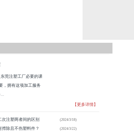
！
是东莞注塑工厂必要的课
重要，拥有这项加工服务
..
【更多详情】
二次注塑两者间的区别
(2024/3/18)
何摖除且不伤塑料件？
(2024/3/22)