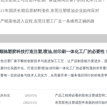
双色注塑加工与注塑件喷油厂家提高询价客户的转化率方法？
021年国庆长期后原材料涨价,东莞注塑喷油企业如何应对
房产税落地进入议程,东莞注塑工厂走一条难而正确的路
顺驰塑胶科技打造注塑,喷油,丝印刷一体化工厂的必要性
双色注塑厂家不断的创新技术与改进加工工艺，让产品制造能力更进步，
也要付出实践中去。打造注塑/喷油/丝印刷一体化工厂的必要性显的非常
要有一定的设备与技术人员实力，从而避开单一服务项目同行的价格竟争.
解决办法
产品工程师必看的双色注塑成型和
(2023/5/5)
绩
东莞双色注塑成型件表面的丝印如
(2022/1/11)