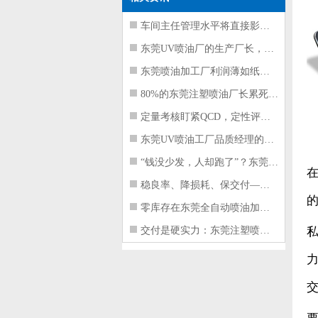
车间主任管理水平将直接影响东莞注塑件
东莞UV喷油厂的生产厂长，到底在给工
东莞喷油加工厂利润薄如纸？这四项基本
80%的东莞注塑喷油厂长累死累活，利
定量考核盯紧QCD，定性评价看好配合
东莞UV喷油工厂品质经理的四项核心管
“钱没少发，人却跑了”？东莞注塑喷油
稳良率、降损耗、保交付——东莞这家U
零库存在东莞全自动喷油加工厂不可行的
交付是硬实力：东莞注塑喷油厂如何用齐