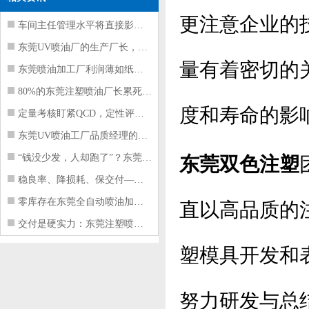
更注意企业的
车间主任管理水平将直接影响东莞注塑件
东莞UV喷油厂的生产厂长，到底在给工
量有着密切的
东莞喷油加工厂利润薄如纸？这四项基本
80%的东莞注塑喷油厂长累死累活，利
度和寿命的影
定量考核盯紧QCD，定性评价看好配合
东莞UV喷油工厂品质经理的四项核心管
“钱没少发，人却跑了”？东莞注塑喷油
东莞双色注塑
稳良率、降损耗、保交付——东莞这家U
零库存在东莞全自动喷油加工厂不可行的
直以高品质的
交付是硬实力：东莞注塑喷油厂如何用齐
塑模具开发和
努力研发与总