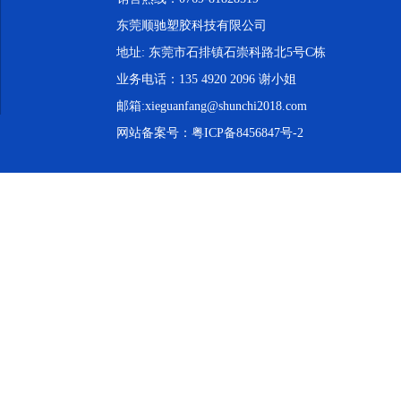
东莞顺驰塑胶科技有限公司
地址: 东莞市石排镇石崇科路北5号C栋
业务电话：135 4920 2096 谢小姐
邮箱:xieguanfang@shunchi2018.com
网站备案号：
粤ICP备8456847号-2