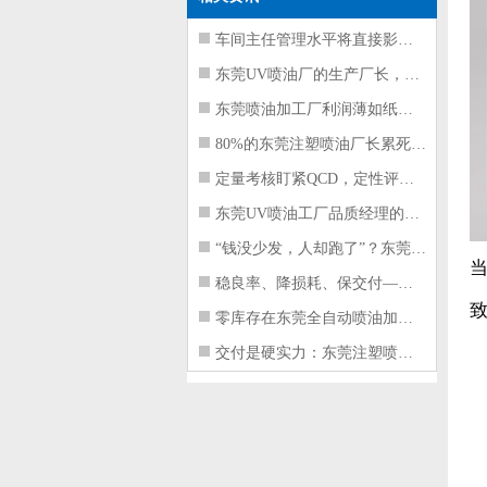
车间主任管理水平将直接影响东莞注塑件
东莞UV喷油厂的生产厂长，到底在给工
东莞喷油加工厂利润薄如纸？这四项基本
80%的东莞注塑喷油厂长累死累活，利
定量考核盯紧QCD，定性评价看好配合
东莞UV喷油工厂品质经理的四项核心管
“钱没少发，人却跑了”？东莞注塑喷油
稳良率、降损耗、保交付——东莞这家U
零库存在东莞全自动喷油加工厂不可行的
交付是硬实力：东莞注塑喷油厂如何用齐