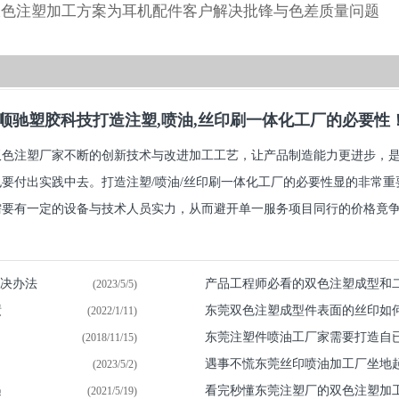
双色注塑加工方案为耳机配件客户解决批锋与色差质量问题
顺驰塑胶科技打造注塑,喷油,丝印刷一体化工厂的必要性
双色注塑厂家不断的创新技术与改进加工工艺，让产品制造能力更进步，
也要付出实践中去。打造注塑/喷油/丝印刷一体化工厂的必要性显的非常
要有一定的设备与技术人员实力，从而避开单一服务项目同行的价格竟争.
解决办法
产品工程师必看的双色注塑成型和
(2023/5/5)
绩
东莞双色注塑成型件表面的丝印如
(2022/1/11)
东莞注塑件喷油​工厂家需要打造自
(2018/11/15)
遇事不慌东莞丝印喷油加工厂坐地
(2023/5/2)
遇
看完秒懂东莞注塑厂的双色注塑加
(2021/5/19)