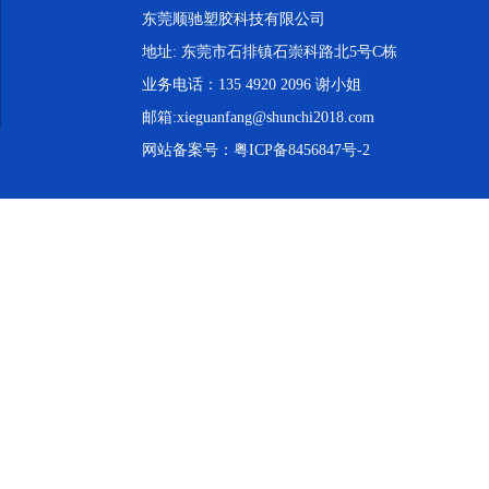
东莞顺驰塑胶科技有限公司
地址: 东莞市石排镇石崇科路北5号C栋
业务电话：135 4920 2096 谢小姐
邮箱:xieguanfang@shunchi2018.com
网站备案号：
粤ICP备8456847号-2