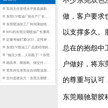
不少
东莞双色
车间主任管理水平将直接影响东莞注塑件
做，客户要求
东莞UV喷油厂的生产厂长，到底在给工
东莞喷油加工厂利润薄如纸？这四项基本
以支撑多久。
80%的东莞注塑喷油厂长累死累活，利
定量考核盯紧QCD，定性评价看好配合
总在的抱怨中
东莞UV喷油工厂品质经理的四项核心管
“钱没少发，人却跑了”？东莞注塑喷油
户做好，将
东
稳良率、降损耗、保交付——东莞这家U
零库存在东莞全自动喷油加工厂不可行的
的尊重与认可
交付是硬实力：东莞注塑喷油厂如何用齐
东莞顺驰塑胶