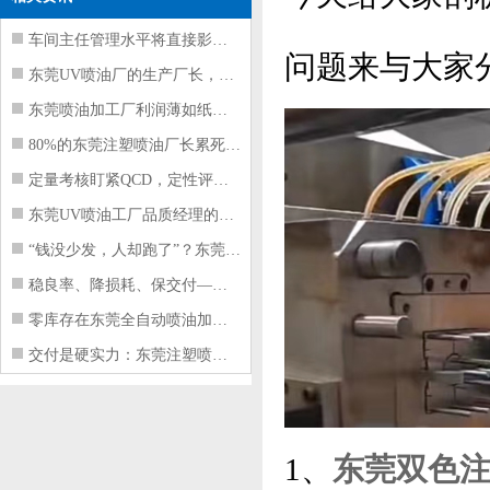
车间主任管理水平将直接影响东莞注塑件
问题来与大家
东莞UV喷油厂的生产厂长，到底在给工
东莞喷油加工厂利润薄如纸？这四项基本
80%的东莞注塑喷油厂长累死累活，利
定量考核盯紧QCD，定性评价看好配合
东莞UV喷油工厂品质经理的四项核心管
“钱没少发，人却跑了”？东莞注塑喷油
稳良率、降损耗、保交付——东莞这家U
零库存在东莞全自动喷油加工厂不可行的
交付是硬实力：东莞注塑喷油厂如何用齐
1、
东莞双色