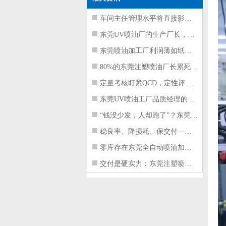
车间主任管理水平将直接影响东莞注塑件
东莞UV喷油厂的生产厂长，到底在给工
东莞喷油加工厂利润薄如纸？这四项基本
80%的东莞注塑喷油厂长累死累活，利
定量考核盯紧QCD，定性评价看好配合
东莞UV喷油工厂品质经理的四项核心管
“钱没少发，人却跑了”？东莞注塑喷油
稳良率、降损耗、保交付——东莞这家U
零库存在东莞全自动喷油加工厂不可行的
交付是硬实力：东莞注塑喷油厂如何用齐