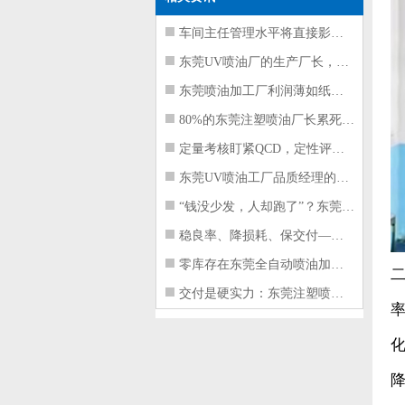
车间主任管理水平将直接影响东莞注塑件
东莞UV喷油厂的生产厂长，到底在给工
东莞喷油加工厂利润薄如纸？这四项基本
80%的东莞注塑喷油厂长累死累活，利
定量考核盯紧QCD，定性评价看好配合
东莞UV喷油工厂品质经理的四项核心管
“钱没少发，人却跑了”？东莞注塑喷油
稳良率、降损耗、保交付——东莞这家U
零库存在东莞全自动喷油加工厂不可行的
交付是硬实力：东莞注塑喷油厂如何用齐