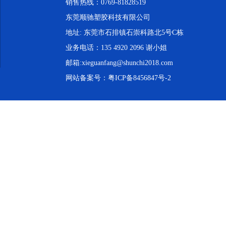
销售热线：0769-81828519
东莞顺驰塑胶科技有限公司
地址: 东莞市石排镇石崇科路北5号C栋
业务电话：135 4920 2096 谢小姐
邮箱:xieguanfang@shunchi2018.com
网站备案号：
粤ICP备8456847号-2