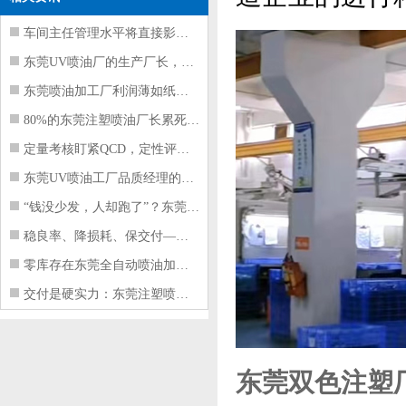
车间主任管理水平将直接影响东莞注塑件
东莞UV喷油厂的生产厂长，到底在给工
东莞喷油加工厂利润薄如纸？这四项基本
80%的东莞注塑喷油厂长累死累活，利
定量考核盯紧QCD，定性评价看好配合
东莞UV喷油工厂品质经理的四项核心管
“钱没少发，人却跑了”？东莞注塑喷油
稳良率、降损耗、保交付——东莞这家U
零库存在东莞全自动喷油加工厂不可行的
交付是硬实力：东莞注塑喷油厂如何用齐
东莞双色注塑