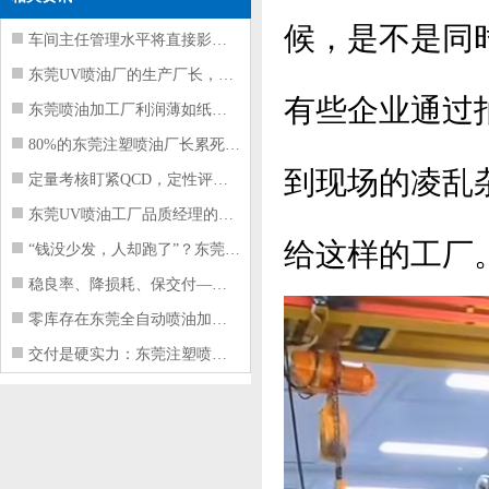
候，是不是同
车间主任管理水平将直接影响东莞注塑件
东莞UV喷油厂的生产厂长，到底在给工
有些企业通过
东莞喷油加工厂利润薄如纸？这四项基本
80%的东莞注塑喷油厂长累死累活，利
到现场的凌乱
定量考核盯紧QCD，定性评价看好配合
东莞UV喷油工厂品质经理的四项核心管
给这样的工厂
“钱没少发，人却跑了”？东莞注塑喷油
稳良率、降损耗、保交付——东莞这家U
零库存在东莞全自动喷油加工厂不可行的
交付是硬实力：东莞注塑喷油厂如何用齐