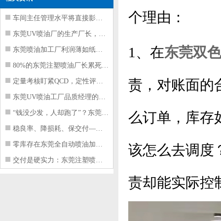
个理由：
车间主任管理水平将直接影响东莞注塑件
东莞UV喷油厂的生产厂长，到底在给工
1、在
东莞双
东莞喷油加工厂利润薄如纸？这四项基本
80%的东莞注塑喷油厂长累死累活，利
责，对账面的
定量考核盯紧QCD，定性评价看好配合
东莞UV喷油工厂品质经理的四项核心管
“钱没少发，人却跑了”？东莞注塑喷油
么订单，库存
稳良率、降损耗、保交付——东莞这家U
零库存在东莞全自动喷油加工厂不可行的
该怎么去调度
交付是硬实力：东莞注塑喷油厂如何用齐
责却能实际控