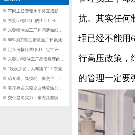
车间主任管理水平将直接影响东莞注塑件
抗。其实任何
东莞UV喷油厂的生产厂长，到底在给工
东莞喷油加工厂利润薄如纸？这四项基本
理已经不能用
80%的东莞注塑喷油厂长累死累活，利
定量考核盯紧QCD，定性评价看好配合
行高压政策，
东莞UV喷油工厂品质经理的四项核心管
“钱没少发，人却跑了”？东莞注塑喷油
的管理一定要
稳良率、降损耗、保交付——东莞这家U
零库存在东莞全自动喷油加工厂不可行的
交付是硬实力：东莞注塑喷油厂如何用齐