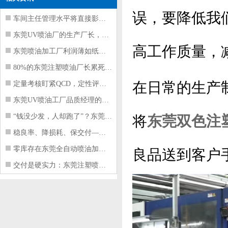
误，要降低我
车间主任管理水平将直接影响东莞注塑件
东莞UV喷油厂的生产厂长，到底在给工
高工作质量，
东莞喷油加工厂利润薄如纸？这四项基本
80%的东莞注塑喷油厂长累死累活，利
在日常的生产
定量考核盯紧QCD，定性评价看好配合
东莞UV喷油工厂品质经理的四项核心管
“钱没少发，人却跑了”？东莞注塑喷油
将
东莞双色注
稳良率、降损耗、保交付——东莞这家U
零库存在东莞全自动喷油加工厂不可行的
良品送到客户
交付是硬实力：东莞注塑喷油厂如何用齐