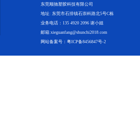
东莞顺驰塑胶科技有限公司
地址: 东莞市石排镇石崇科路北5号C栋
业务电话：135 4920 2096 谢小姐
邮箱:xieguanfang@shunchi2018.com
网站备案号：
粤ICP备8456847号-2