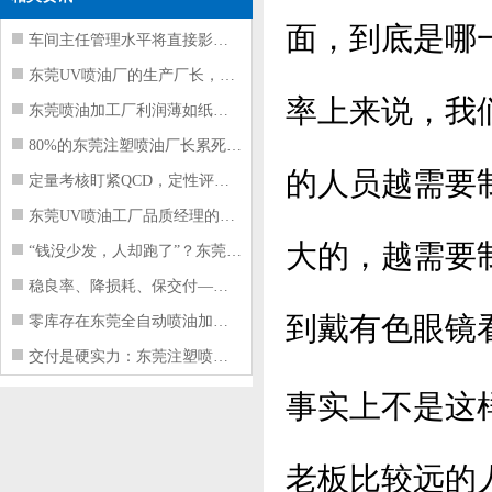
面，到底是哪
车间主任管理水平将直接影响东莞注塑件
东莞UV喷油厂的生产厂长，到底在给工
率上来说，我
东莞喷油加工厂利润薄如纸？这四项基本
80%的东莞注塑喷油厂长累死累活，利
的人员越需要
定量考核盯紧QCD，定性评价看好配合
东莞UV喷油工厂品质经理的四项核心管
大的，越需要
“钱没少发，人却跑了”？东莞注塑喷油
稳良率、降损耗、保交付——东莞这家U
到戴有色眼镜
零库存在东莞全自动喷油加工厂不可行的
交付是硬实力：东莞注塑喷油厂如何用齐
事实上不是这
老板比较远的