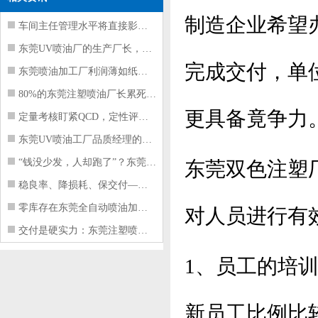
制造企业希望
车间主任管理水平将直接影响东莞注塑件
东莞UV喷油厂的生产厂长，到底在给工
完成交付，单
东莞喷油加工厂利润薄如纸？这四项基本
80%的东莞注塑喷油厂长累死累活，利
更具备竟争力
定量考核盯紧QCD，定性评价看好配合
东莞UV喷油工厂品质经理的四项核心管
“钱没少发，人却跑了”？东莞注塑喷油
东莞双色注塑
稳良率、降损耗、保交付——东莞这家U
零库存在东莞全自动喷油加工厂不可行的
对人员进行有
交付是硬实力：东莞注塑喷油厂如何用齐
1、员工的培
新员工比例比