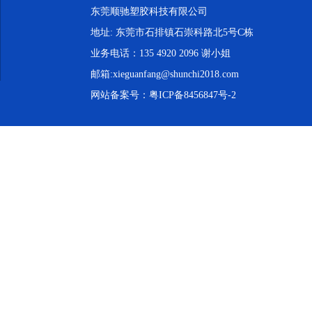
东莞顺驰塑胶科技有限公司
地址: 东莞市石排镇石崇科路北5号C栋
业务电话：135 4920 2096 谢小姐
邮箱:xieguanfang@shunchi2018.com
网站备案号：
粤ICP备8456847号-2