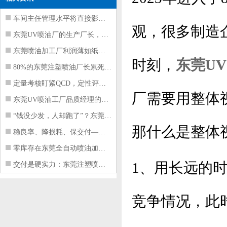
车间主任管理水平将直接影响东莞注塑件
观，很多制造
东莞UV喷油厂的生产厂长，到底在给工
东莞喷油加工厂利润薄如纸？这四项基本
时刻，
东莞U
80%的东莞注塑喷油厂长累死累活，利
定量考核盯紧QCD，定性评价看好配合
厂需要用整体
东莞UV喷油工厂品质经理的四项核心管
“钱没少发，人却跑了”？东莞注塑喷油
那什么是整体
稳良率、降损耗、保交付——东莞这家U
零库存在东莞全自动喷油加工厂不可行的
1、用长远的
交付是硬实力：东莞注塑喷油厂如何用齐
竞争情况，此