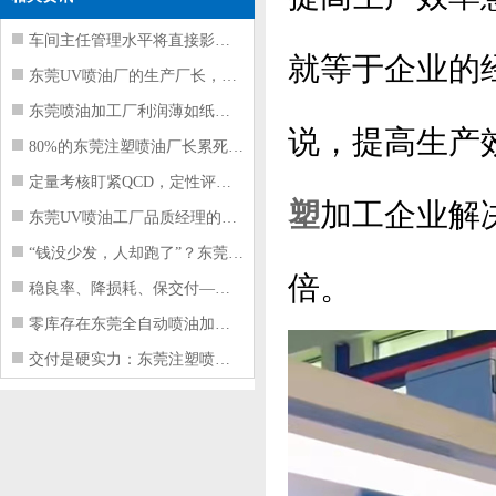
车间主任管理水平将直接影响东莞注塑件
就等于企业的
东莞UV喷油厂的生产厂长，到底在给工
东莞喷油加工厂利润薄如纸？这四项基本
说，提高生产
80%的东莞注塑喷油厂长累死累活，利
定量考核盯紧QCD，定性评价看好配合
塑
加工企业解
东莞UV喷油工厂品质经理的四项核心管
“钱没少发，人却跑了”？东莞注塑喷油
倍。
稳良率、降损耗、保交付——东莞这家U
零库存在东莞全自动喷油加工厂不可行的
交付是硬实力：东莞注塑喷油厂如何用齐