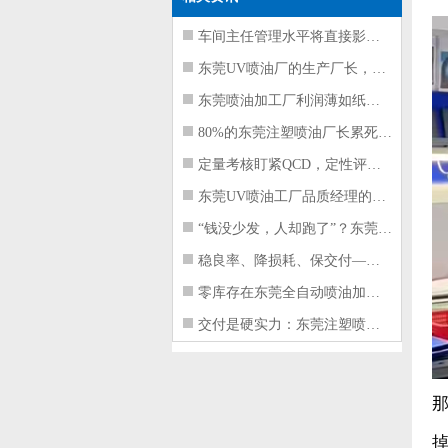
车间主任管理水平将直接影响东莞注塑件
东莞UV喷油厂的生产厂长，到底在给工
东莞喷油加工厂利润薄如纸？这四项基本
80%的东莞注塑喷油厂长累死累活，利
定量考核盯紧QCD，定性评价看好配合
东莞UV喷油工厂品质经理的四项核心管
“钱没少发，人却跑了”？东莞注塑喷油
稳良率、降损耗、保交付——东莞这家U
零库存在东莞全自动喷油加工厂不可行的
交付是硬实力：东莞注塑喷油厂如何用齐