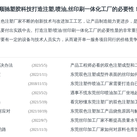
顺驰塑胶科技打造注塑,喷油,丝印刷一体化工厂的必要性
双色注塑厂家不断的创新技术与改进加工工艺，让产品制造能力更进步，
也要付出实践中去。打造注塑/喷油/丝印刷一体化工厂的必要性显的非常
要有一定的设备与技术人员实力，从而避开单一服务项目同行的价格竟争.
解决办法
产品工程师必看的双色注塑成型和
(2023/5/5)
绩
东莞双色注塑成型件表面的丝印如
(2022/1/11)
东莞注塑件喷油​工厂家需要打造自
(2018/11/15)
遇事不慌东莞丝印喷油加工厂坐地
(2023/5/2)
遇
看完秒懂东莞注塑厂的双色注塑加
(2021/5/19)
何应对
东莞双色注塑加工产品烧焦原因与
(2021/10/19)
东莞丝印加工厂家不断提高质量水
(2022/9/7)
的路
东莞丝印加工厂家如何对原料仓库
(2021/11/3)