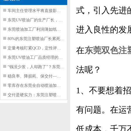
式，引入先进
车间主任管理水平将直接影响东莞注塑件
东莞UV喷油厂的生产厂长，到底在给工
进入良性的发
东莞喷油加工厂利润薄如纸？这四项基本
80%的东莞注塑喷油厂长累死累活，利
在
东莞双色注
定量考核盯紧QCD，定性评价看好配合
东莞UV喷油工厂品质经理的四项核心管
“钱没少发，人却跑了”？东莞注塑喷油
法呢？
稳良率、降损耗、保交付——东莞这家U
零库存在东莞全自动喷油加工厂不可行的
1、不要想着
交付是硬实力：东莞注塑喷油厂如何用齐
有问题。
在运
低成本，
千万