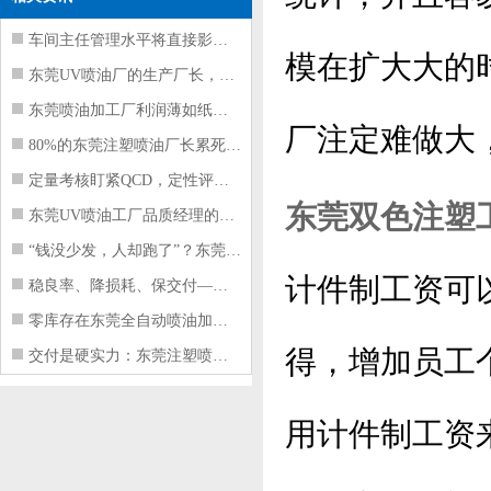
车间主任管理水平将直接影响东莞注塑件
模在扩大大的
东莞UV喷油厂的生产厂长，到底在给工
东莞喷油加工厂利润薄如纸？这四项基本
厂注定难做大
80%的东莞注塑喷油厂长累死累活，利
定量考核盯紧QCD，定性评价看好配合
东莞双色注塑
东莞UV喷油工厂品质经理的四项核心管
“钱没少发，人却跑了”？东莞注塑喷油
计件制工资可
稳良率、降损耗、保交付——东莞这家U
零库存在东莞全自动喷油加工厂不可行的
得，增加员工
交付是硬实力：东莞注塑喷油厂如何用齐
用计件制工资