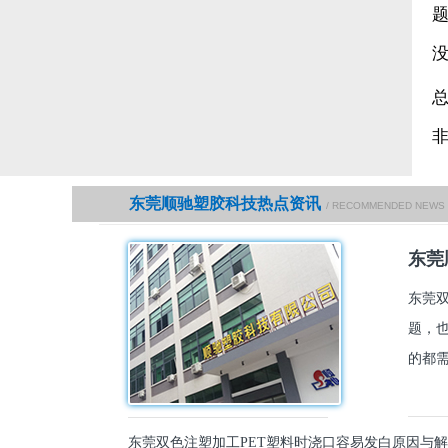
东莞顺驰塑胶科技热点资讯
/ RECOMMENDED NEWS
东莞
东莞
题，
的都需
东莞双色注塑加工PET塑料时浇口容易发白原因与