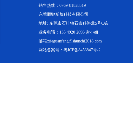
销售热线：0769-81828519
东莞顺驰塑胶科技有限公司
地址: 东莞市石排镇石崇科路北5号C栋
业务电话：135 4920 2096 谢小姐
邮箱:xieguanfang@shunchi2018.com
网站备案号：
粤ICP备8456847号-2