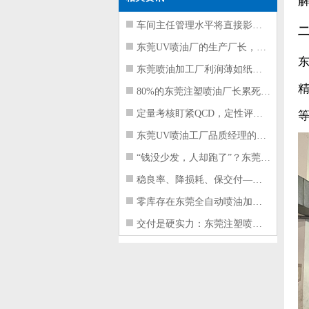
车间主任管理水平将直接影响东莞注塑件
东莞UV喷油厂的生产厂长，到底在给工
东莞喷油加工厂利润薄如纸？这四项基本
80%的东莞注塑喷油厂长累死累活，利
定量考核盯紧QCD，定性评价看好配合
东莞UV喷油工厂品质经理的四项核心管
“钱没少发，人却跑了”？东莞注塑喷油
稳良率、降损耗、保交付——东莞这家U
零库存在东莞全自动喷油加工厂不可行的
交付是硬实力：东莞注塑喷油厂如何用齐