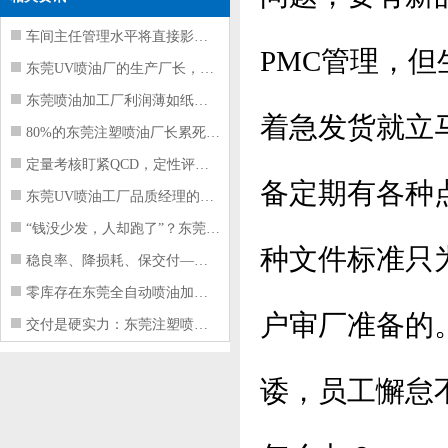
车间主任管理水平将直接影响东莞注塑件
PMC管理，
东莞UV喷油厂的生产厂长，到底在给工
东莞喷油加工厂利润薄如纸？这四项基本
着急发货就立
80%的东莞注塑喷油厂长累死累活，利
定量考核盯紧QCD，定性评价看好配合
备定期有各种
东莞UV喷油工厂品质经理的四项核心管
“钱没少发，人却跑了”？东莞注塑喷油
种文件标准只
稳良率、降损耗、保交付——东莞这家U
零库存在东莞全自动喷油加工厂不可行的
户审厂准备的
交付是硬实力：东莞注塑喷油厂如何用齐
诿，员工懈怠