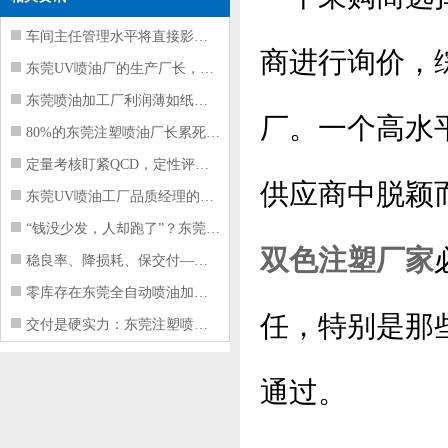
车间主任管理水平将直接影响东莞注塑件
商进行询价，
东莞UV喷油厂的生产厂长，到底在给工
东莞喷油加工厂利润薄如纸？这四项基本
厂。一个高水
80%的东莞注塑喷油厂长累死累活，利
定量考核盯紧QCD，定性评价看好配合
供应商中脱颖
东莞UV喷油工厂品质经理的四项核心管
“钱没少发，人却跑了”？东莞注塑喷油
双色注塑厂家
稳良率、降损耗、保交付——东莞这家U
零库存在东莞全自动喷油加工厂不可行的
任，特别是那
交付是硬实力：东莞注塑喷油厂如何用齐
通过。