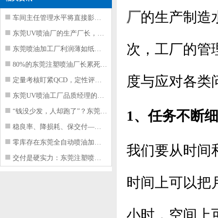
厂
的生产制造
车间主任管理水平将直接影响东莞注塑件
东莞UV喷油厂的生产厂长，到底在给工
次，工厂的管
东莞喷油加工厂利润薄如纸？这四项基本
80%的东莞注塑喷油厂长累死累活，利
度与应对各类
定量考核盯紧QCD，定性评价看好配合
东莞UV喷油工厂品质经理的四项核心管
“钱没少发，人却跑了”？东莞注塑喷油
1、任务不断
稳良率、降损耗、保交付——东莞这家U
零库存在东莞全自动喷油加工厂不可行的
我们要从时间
交付是硬实力：东莞注塑喷油厂如何用齐
时间上可以把
小时，空间上