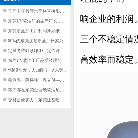
车间主任管理水平将直接影响东莞注塑件
响企业的利润
东莞UV喷油厂的生产厂长，到底在给工
东莞喷油加工厂利润薄如纸？这四项基本
三个不稳定情
80%的东莞注塑喷油厂长累死累活，利
定量考核盯紧QCD，定性评价看好配合
高效率而稳定
东莞UV喷油工厂品质经理的四项核心管
“钱没少发，人却跑了”？东莞注塑喷油
稳良率、降损耗、保交付——东莞这家U
零库存在东莞全自动喷油加工厂不可行的
交付是硬实力：东莞注塑喷油厂如何用齐