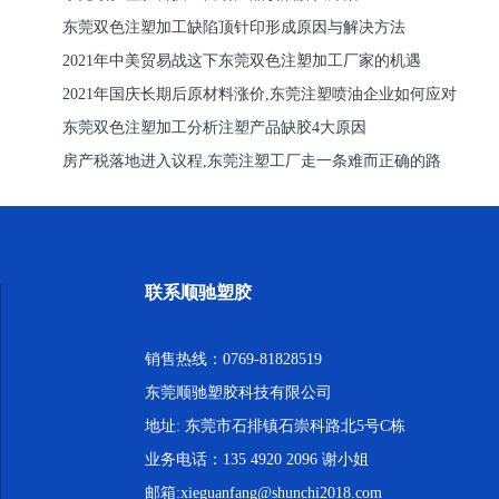
东莞双色注塑加工缺陷顶针印形成原因与解决方法
2021年中美贸易战这下东莞双色注塑加工厂家的机遇
2021年国庆长期后原材料涨价,东莞注塑喷油企业如何应对
东莞双色注塑加工分析注塑产品缺胶4大原因
房产税落地进入议程,东莞注塑工厂走一条难而正确的路
联系顺驰塑胶
销售热线：0769-81828519
东莞顺驰塑胶科技有限公司
地址: 东莞市石排镇石崇科路北5号C栋
业务电话：135 4920 2096 谢小姐
邮箱:xieguanfang@shunchi2018.com