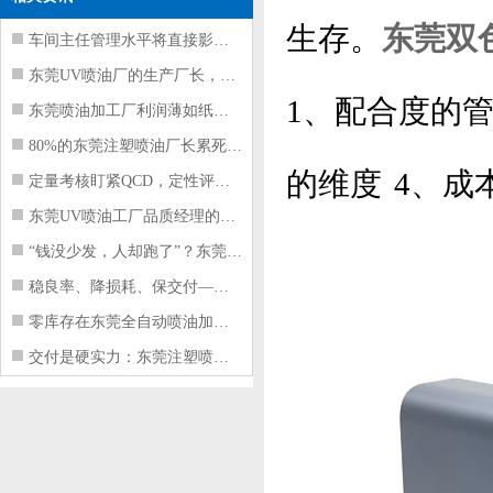
生存。
东莞双
车间主任管理水平将直接影响东莞注塑件
东莞UV喷油厂的生产厂长，到底在给工
1、配合度的管
东莞喷油加工厂利润薄如纸？这四项基本
80%的东莞注塑喷油厂长累死累活，利
的维度 4、成
定量考核盯紧QCD，定性评价看好配合
东莞UV喷油工厂品质经理的四项核心管
“钱没少发，人却跑了”？东莞注塑喷油
稳良率、降损耗、保交付——东莞这家U
零库存在东莞全自动喷油加工厂不可行的
交付是硬实力：东莞注塑喷油厂如何用齐