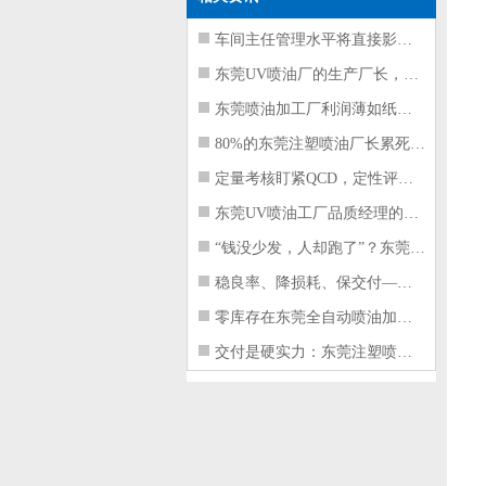
车间主任管理水平将直接影响东莞注塑件
东莞UV喷油厂的生产厂长，到底在给工
东莞喷油加工厂利润薄如纸？这四项基本
80%的东莞注塑喷油厂长累死累活，利
定量考核盯紧QCD，定性评价看好配合
东莞UV喷油工厂品质经理的四项核心管
“钱没少发，人却跑了”？东莞注塑喷油
稳良率、降损耗、保交付——东莞这家U
零库存在东莞全自动喷油加工厂不可行的
交付是硬实力：东莞注塑喷油厂如何用齐