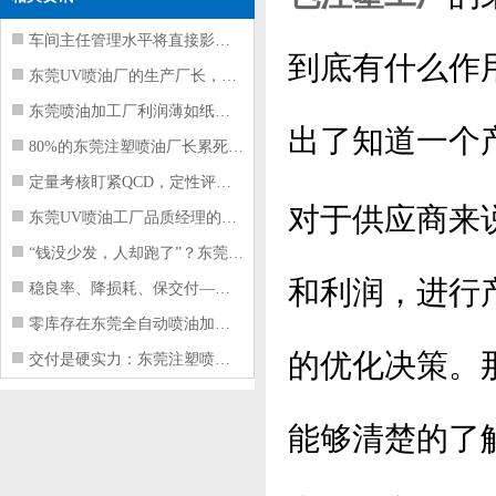
车间主任管理水平将直接影响东莞注塑件
到底有什么作
东莞UV喷油厂的生产厂长，到底在给工
东莞喷油加工厂利润薄如纸？这四项基本
出了知道一个
80%的东莞注塑喷油厂长累死累活，利
定量考核盯紧QCD，定性评价看好配合
对于供应商来
东莞UV喷油工厂品质经理的四项核心管
“钱没少发，人却跑了”？东莞注塑喷油
和利润，进行
稳良率、降损耗、保交付——东莞这家U
零库存在东莞全自动喷油加工厂不可行的
的优化决策。
交付是硬实力：东莞注塑喷油厂如何用齐
能够清楚的了