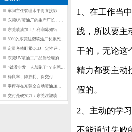
1、在工作当
车间主任管理水平将直接影响东莞注塑件
东莞UV喷油厂的生产厂长，到底在给工
践，所以要主
东莞喷油加工厂利润薄如纸？这四项基本
80%的东莞注塑喷油厂长累死累活，利
干的，无论这
定量考核盯紧QCD，定性评价看好配合
东莞UV喷油工厂品质经理的四项核心管
“钱没少发，人却跑了”？东莞注塑喷油
精力都要主动
稳良率、降损耗、保交付——东莞这家U
零库存在东莞全自动喷油加工厂不可行的
假的。
交付是硬实力：东莞注塑喷油厂如何用齐
2、主动的学
不能通过失败