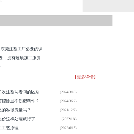
！
！
是东莞注塑工厂必要的课
重要，拥有这项加工服务
..
【更多详情】
二次注塑两者间的区别
(2024/3/18)
何摖除且不伤塑料件？
(2024/3/22)
已的私域流量吗？
(2021/12/7)
起价这样处理就行了
(2022/1/4)
工工艺原理
(2022/6/15)