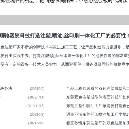
要抓住现在的机会，把问题彻底解决，不然必然会被时代淘汰
顺驰塑胶科技打造注塑,喷油,丝印刷一体化工厂的必要性
双色注塑厂家不断的创新技术与改进加工工艺，让产品制造能力更进步，
也要付出实践中去。打造注塑/喷油/丝印刷一体化工厂的必要性显的非常
要有一定的设备与技术人员实力，从而避开单一服务项目同行的价格竟争.
解决办法
产品工程师必看的双色注塑成型和
(2023/5/5)
绩
东莞双色注塑成型件表面的丝印如
(2022/1/11)
东莞注塑件喷油​工厂家需要打造自
(2018/11/15)
遇事不慌东莞丝印喷油加工厂坐地
(2023/5/2)
遇
看完秒懂东莞注塑厂的双色注塑加
(2021/5/19)