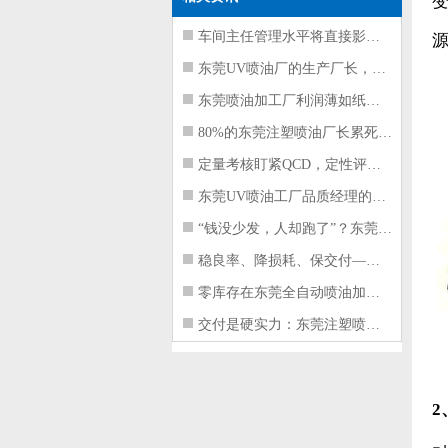
车间主任管理水平将直接影响东莞注塑件
东莞UV喷油厂的生产厂长，到底在给工
东莞喷油加工厂利润薄如纸？这四项基本
80%的东莞注塑喷油厂长累死累活，利
定量考核盯紧QCD，定性评价看好配合
东莞UV喷油工厂品质经理的四项核心管
“钱没少发，人却跑了”？东莞注塑喷油
稳良率、降损耗、保交付——东莞这家U
零库存在东莞全自动喷油加工厂不可行的
交付是硬实力：东莞注塑喷油厂如何用齐