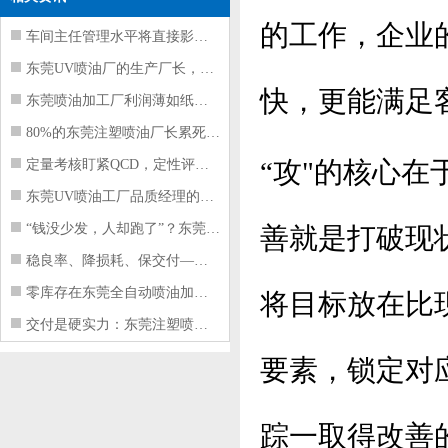
的工作，企业
车间主任管理水平将直接影响东莞注塑件
东莞UV喷油厂的生产厂长，到底在给工
快，更能满足
东莞喷油加工厂利润薄如纸？这四项基本
80%的东莞注塑喷油厂长累死累活，利
“攻"的核心在
定量考核盯紧QCD，定性评价看好配合
东莞UV喷油工厂品质经理的四项核心管
“钱没少发，人却跑了”？东莞注塑喷油
善就是打破现
稳良率、降损耗、保交付——东莞这家U
零库存在东莞全自动喷油加工厂不可行的
将目标放在比
交付是硬实力：东莞注塑喷油厂如何用齐
要素，锁定对
踪一取得改善