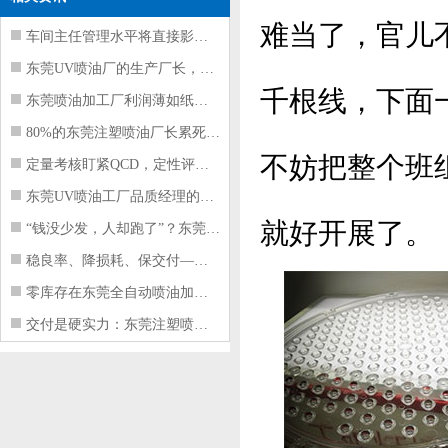
难当了，官儿
车间主任管理水平将直接影响东莞注塑件
东莞UV喷油厂的生产厂长，到底在给工
千根线，下面
东莞喷油加工厂利润薄如纸？这四项基本
80%的东莞注塑喷油厂长累死累活，利
不妨把整个班
定量考核盯紧QCD，定性评价看好配合
东莞UV喷油工厂品质经理的四项核心管
就好开展了。
“钱没少发，人却跑了”？东莞注塑喷油
稳良率、降损耗、保交付——东莞这家U
零库存在东莞全自动喷油加工厂不可行的
交付是硬实力：东莞注塑喷油厂如何用齐