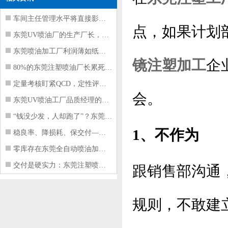
车间主任管理水平将直接影响东莞注塑件
点，如果计划
东莞UV喷油厂的生产厂长，到底在给工
东莞喷油加工厂利润薄如纸？这四项基本
镜注塑加工
企
80%的东莞注塑喷油厂长累死累活，利
定量考核盯紧QCD，定性评价看好配合
会。
东莞UV喷油工厂品质经理的四项核心管
“钱没少发，人却跑了”？东莞注塑喷油
1、不作为
稳良率、降损耗、保交付——东莞这家U
零库存在东莞全自动喷油加工厂不可行的
交付是硬实力：东莞注塑喷油厂如何用齐
跟销售部沟通
规则，不敢建