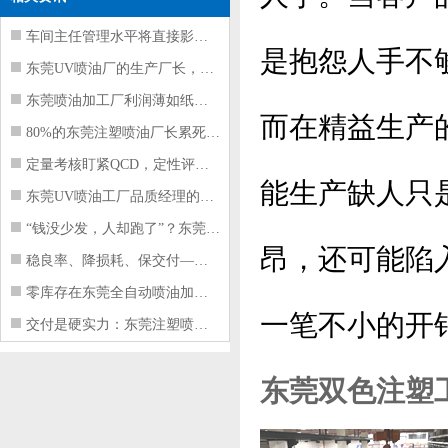
车间主任管理水平将直接影响东莞注塑件
是抱怨人手不
东莞UV喷油厂的生产厂长，到底在给工
东莞喷油加工厂利润薄如纸？这四项基本
而在精益生产
80%的东莞注塑喷油厂长累死累活，利
定量考核盯紧QCD，定性评价看好配合
能生产缺人只
东莞UV喷油工厂品质经理的四项核心管
“钱没少发，人却跑了”？东莞注塑喷油
昂，还可能陷
稳良率、降损耗、保交付——东莞这家U
零库存在东莞全自动喷油加工厂不可行的
一笔不小的开
交付是硬实力：东莞注塑喷油厂如何用齐
东莞双色注塑