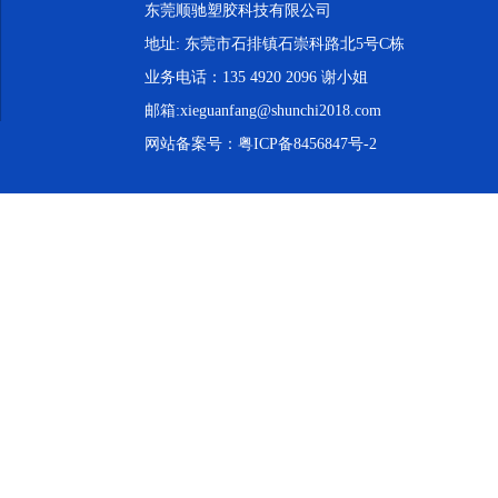
东莞顺驰塑胶科技有限公司
地址: 东莞市石排镇石崇科路北5号C栋
业务电话：135 4920 2096 谢小姐
邮箱:xieguanfang@shunchi2018.com
网站备案号：
粤ICP备8456847号-2