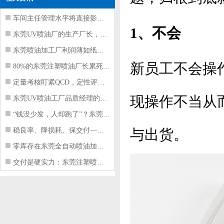
车间主任管理水平将直接影响东莞注塑件
1、不会
东莞UV喷油厂的生产厂长，到底在给工
东莞喷油加工厂利润薄如纸？这四项基本
新员工不会操
80%的东莞注塑喷油厂长累死累活，利
定量考核盯紧QCD，定性评价看好配合
现操作不当从
东莞UV喷油工厂品质经理的四项核心管
“钱没少发，人却跑了”？东莞注塑喷油
稳良率、降损耗、保交付——东莞这家U
与出货。
零库存在东莞全自动喷油加工厂不可行的
交付是硬实力：东莞注塑喷油厂如何用齐