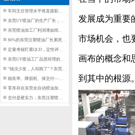
车间主任管理水平将直接影响东莞注塑件
发展成为重要
东莞UV喷油厂的生产厂长，到底在给工
东莞喷油加工厂利润薄如纸？这四项基本
市场机会，也
80%的东莞注塑喷油厂长累死累活，利
定量考核盯紧QCD，定性评价看好配合
画布的概念和
东莞UV喷油工厂品质经理的四项核心管
“钱没少发，人却跑了”？东莞注塑喷油
到其中的根源
稳良率、降损耗、保交付——东莞这家U
零库存在东莞全自动喷油加工厂不可行的
交付是硬实力：东莞注塑喷油厂如何用齐