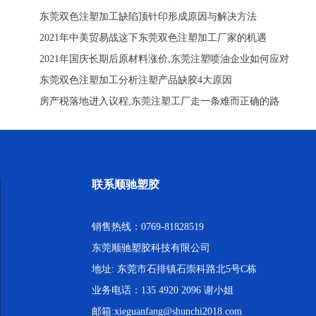
东莞双色注塑加工缺陷顶针印形成原因与解决方法
2021年中美贸易战这下东莞双色注塑加工厂家的机遇
2021年国庆长期后原材料涨价,东莞注塑喷油企业如何应对
东莞双色注塑加工分析注塑产品缺胶4大原因
房产税落地进入议程,东莞注塑工厂走一条难而正确的路
联系顺驰塑胶
销售热线：0769-81828519
东莞顺驰塑胶科技有限公司
地址: 东莞市石排镇石崇科路北5号C栋
业务电话：135 4920 2096 谢小姐
邮箱:xieguanfang@shunchi2018.com