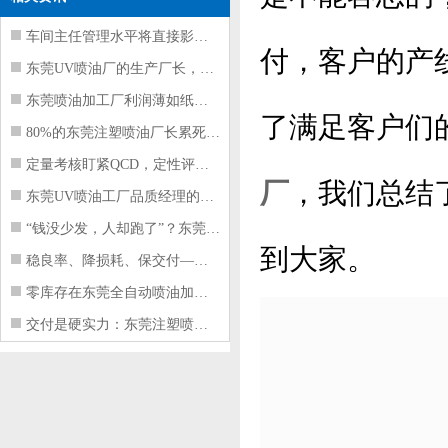
车间主任管理水平将直接影响东莞注塑件
付，客户的产
东莞UV喷油厂的生产厂长，到底在给工
东莞喷油加工厂利润薄如纸？这四项基本
了满足客户们
80%的东莞注塑喷油厂长累死累活，利
定量考核盯紧QCD，定性评价看好配合
厂
，我们总结
东莞UV喷油工厂品质经理的四项核心管
“钱没少发，人却跑了”？东莞注塑喷油
到大家。
稳良率、降损耗、保交付——东莞这家U
零库存在东莞全自动喷油加工厂不可行的
交付是硬实力：东莞注塑喷油厂如何用齐