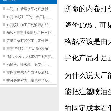
拼命的内卷打
车间主任管理水平将直接影响东莞注塑件
东莞UV喷油厂的生产厂长，到底在给工
降价10%，
东莞喷油加工厂利润薄如纸？这四项基本
80%的东莞注塑喷油厂长累死累活，利
格战应该是由
定量考核盯紧QCD，定性评价看好配合
东莞UV喷油工厂品质经理的四项核心管
异化产品才是
“钱没少发，人却跑了”？东莞注塑喷油
稳良率、降损耗、保交付——东莞这家U
零库存在东莞全自动喷油加工厂不可行的
为什么说大厂
交付是硬实力：东莞注塑喷油厂如何用齐
能把注塑喷油
的固定成本看