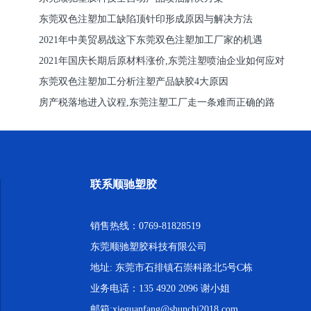
东莞双色注塑加工缺陷顶针印形成原因与解决方法
2021年中美贸易战这下东莞双色注塑加工厂家的机遇
2021年国庆长期后原材料涨价,东莞注塑喷油企业如何应对
东莞双色注塑加工分析注塑产品缺胶4大原因
房产税落地进入议程,东莞注塑工厂走一条难而正确的路
联系顺驰塑胶
销售热线：0769-81828519
东莞顺驰塑胶科技有限公司
地址: 东莞市石排镇石崇科路北5号C栋
业务电话：135 4920 2096 谢小姐
邮箱:xieguanfang@shunchi2018.com