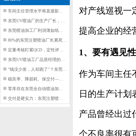
对产线巡视一
车间主任管理水平将直接影响东莞注塑件
东莞UV喷油厂的生产厂长，到底在给工
提高企业的经
东莞喷油加工厂利润薄如纸？这四项基本
80%的东莞注塑喷油厂长累死累活，利
1、要有遇见
定量考核盯紧QCD，定性评价看好配合
东莞UV喷油工厂品质经理的四项核心管
“钱没少发，人却跑了”？东莞注塑喷油
作为车间主任
稳良率、降损耗、保交付——东莞这家U
零库存在东莞全自动喷油加工厂不可行的
日的生产计划
交付是硬实力：东莞注塑喷油厂如何用齐
产品曾经出过
个不良率很有