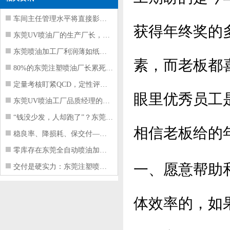
车间主任管理水平将直接影响东莞注塑件
获得年终奖的
东莞UV喷油厂的生产厂长，到底在给工
东莞喷油加工厂利润薄如纸？这四项基本
素，而老板都
80%的东莞注塑喷油厂长累死累活，利
定量考核盯紧QCD，定性评价看好配合
眼里优秀员工
东莞UV喷油工厂品质经理的四项核心管
“钱没少发，人却跑了”？东莞注塑喷油
相信老板给的
稳良率、降损耗、保交付——东莞这家U
零库存在东莞全自动喷油加工厂不可行的
一、愿意帮助
交付是硬实力：东莞注塑喷油厂如何用齐
体效率的，如